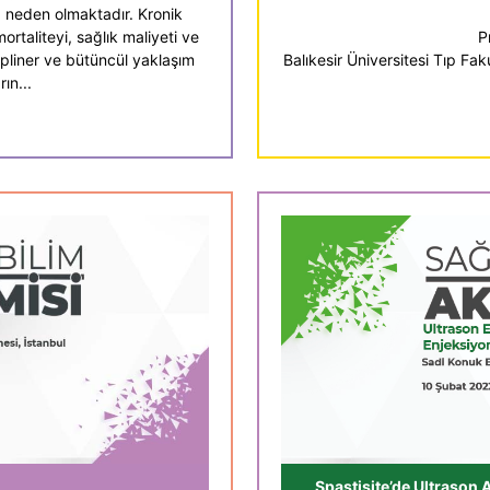
a neden olmaktadır. Kronik
rtaliteyi, sağlık maliyeti ve
P
ipliner ve bütüncül yaklaşım
Balıkesir Üniversitesi Tıp Fa
ın...
Spastisite’de Ultrason