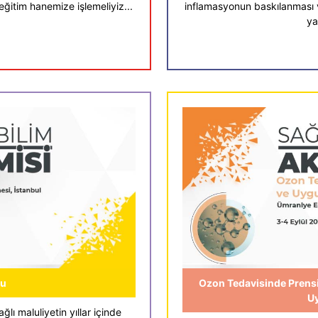
ğitim hanemize işlemeliyiz...
inflamasyonun baskılanması v
ya
su
Ozon Tedavisinde Prens
U
ğlı maluliyetin yıllar içinde