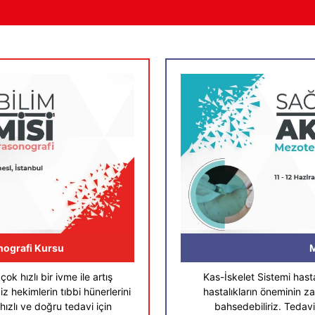
onografi Kursu
M
ok hızlı bir ivme ile artış
Kas-İskelet Sistemi hasta
z hekimlerin tıbbi hünerlerini
hastalıkların öneminin 
hızlı ve doğru tedavi için
bahsedebiliriz. Tedav