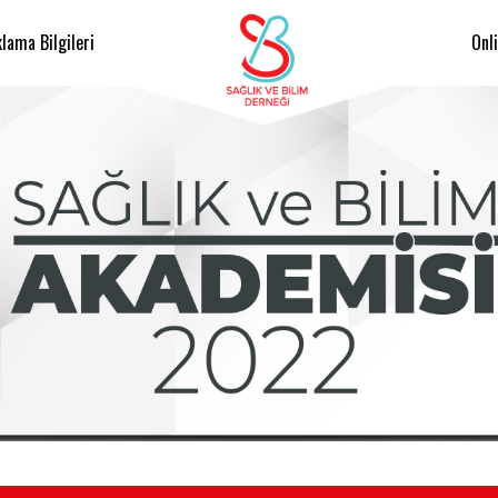
lama Bilgileri
Onl